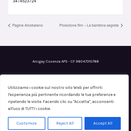
3474523724
Pagine Arcobaleno
Proiezione film – La bambina segreta
Arcigay Cosenza APS - CF 98047310788
Email
: cosenza@arcigay.it
Pec
: arcigaycosenza@pec.it
Utilizziamo i cookie sul nostro sito Web per offrirti
Iscrizione al RUNTS
n° 0113149 del 12/07/2023
l'esperienza più pertinente ricordando le tue preferenze e
ripetendo le visite. Facendo clic su "Accetta", acconsenti
all'uso di TUTTI i cookie.
Copyright © 2026
Privacy Policy
Customize
Reject All
Accept All