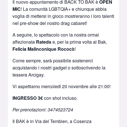
Il nuovo appuntamento di BACK TO BAK è
OPEN
MIC
! La comunità LGBTQIA+ e chiunque abbia
voglia di mettersi in gioco mostreranno i loro talenti
nel pre-show del nostro drag cabaret!
A seguire, lo spettacolo con la nostra ormai
affezionata
Rateds
e, per la prima volta al Bak,
Felicia Malinconique Rococò
!
Come sempre, sarà possibile sostenerci
acquistando i nostri gadget o sottoscrivendo la
tessera Arcigay.
Vi aspettiamo mercoledì 20 novembre alle 21:00!
INGRESSO 3€
con shot incluso.
Per prenotazioni: 3474523724
Il BAK è in Via del Tembien, a Cosenza