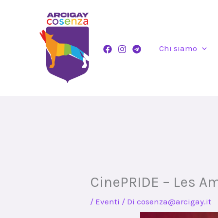
Vai
al
contenuto
Chi siamo
CinePRIDE – Les A
/
Eventi
/ Di
cosenza@arcigay.it