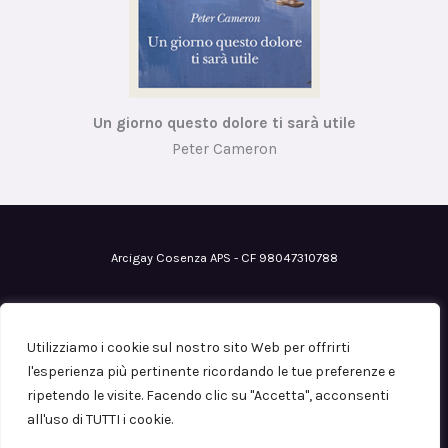
Un giorno questo dolore ti sarà utile
Peter Cameron
Arcigay Cosenza APS - CF 98047310788
Email
: cosenza@arcigay.it
Pec
: arcigaycosenza@pec.it
Utilizziamo i cookie sul nostro sito Web per offrirti
Iscrizione al RUNTS
n° 0113149 del 12/07/2023
l'esperienza più pertinente ricordando le tue preferenze e
ripetendo le visite. Facendo clic su "Accetta", acconsenti
all'uso di TUTTI i cookie.
Copyright © 2026