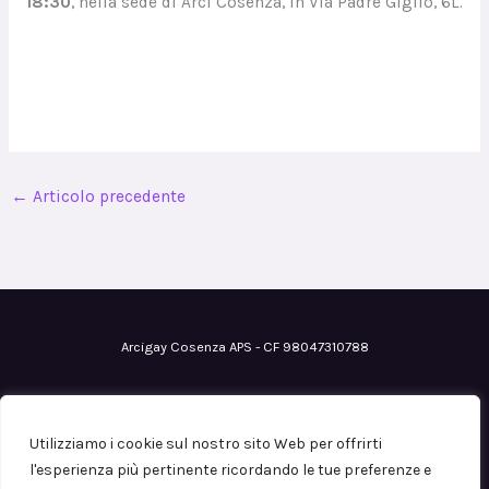
18:30
, nella sede di Arci Cosenza, in Via Padre Giglio, 6L.
←
Articolo precedente
Arcigay Cosenza APS - CF 98047310788
Email
: cosenza@arcigay.it
Pec
: arcigaycosenza@pec.it
Utilizziamo i cookie sul nostro sito Web per offrirti
Iscrizione al RUNTS
n° 0113149 del 12/07/2023
l'esperienza più pertinente ricordando le tue preferenze e