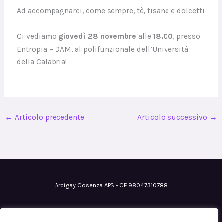
Ad accompagnarci, come sempre, tè, tisane e dolcetti
Ci vediamo
giovedì 28 novembre
alle
18.00
, presso
Entropia – DAM, al polifunzionale dell’Università
della Calabria!
←
Articolo precedente
Articolo successivo
→
Arcigay Cosenza APS - CF 98047310788
Email
: cosenza@arcigay.it