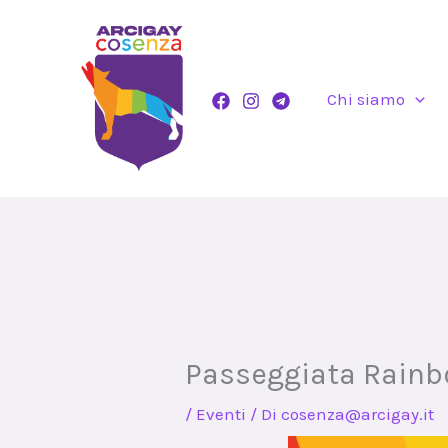
Vai
al
contenuto
Chi siamo
Passeggiata Rain
/
Eventi
/ Di
cosenza@arcigay.it