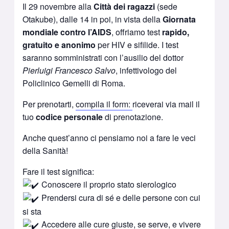
Il 29 novembre alla
Città dei ragazzi
(sede
Otakube), dalle 14 in poi, in vista della
Giornata
mondiale contro l’AIDS
, offriamo test
rapido,
gratuito e anonimo
per HIV e sifilide. I test
saranno somministrati con l’ausilio del dottor
Pierluigi Francesco Salvo
, infettivologo del
Policlinico Gemelli di Roma.
Per prenotarti,
compila il form:
riceverai via mail il
tuo
codi
ce
personale
di prenotazione.
Anche quest’anno ci pensiamo noi a fare le veci
della Sanità!
Fare il test significa:
Conoscere il proprio stato sierologico
Prendersi cura di sé e delle persone con cui
si sta
Accedere alle cure giuste, se serve, e vivere