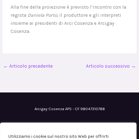
Alla fine della proiezione è previsto l’incontro con la
regista
Daniela Porto
, il produttore e gli interpreti
insieme ai presidenti di Arci Cosenza e Arcigay
Cosenza.
←
Articolo precedente
Articolo successivo
→
Arcigay Cosenza APS - CF 98047310788
Email
: cosenza@arcigay.it
Pec
: arcigaycosenza@pec.it
Utilizziamo i cookie sul nostro sito Web per offrirti