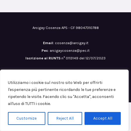
Arcigay Cosenza APS - CF 98047310788
Email
: cosenza@arcigay.it
Pec
: arcigaycosenza@pec.it
Iscrizione al RUNTS
n° 0113149 del 12/07/2023
Copyright © 2026
Utilizziamo i cookie sul nostro sito Web per offrirti
Privacy Policy
l'esperienza più pertinente ricordando le tue preferenze e
ripetendo le visite. Facendo clic su "Accetta", acconsenti
all'uso di TUTTI i cookie.
Customize
Reject All
Accept All