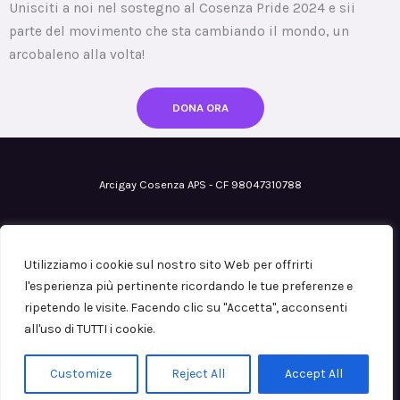
Unisciti a noi nel sostegno al Cosenza Pride 2024 e sii
parte del movimento che sta cambiando il mondo, un
arcobaleno alla volta!
DONA ORA
Arcigay Cosenza APS - CF 98047310788
Email
: cosenza@arcigay.it
Pec
: arcigaycosenza@pec.it
Utilizziamo i cookie sul nostro sito Web per offrirti
Iscrizione al RUNTS
n° 0113149 del 12/07/2023
l'esperienza più pertinente ricordando le tue preferenze e
ripetendo le visite. Facendo clic su "Accetta", acconsenti
all'uso di TUTTI i cookie.
Copyright © 2026
Privacy Policy
Customize
Reject All
Accept All