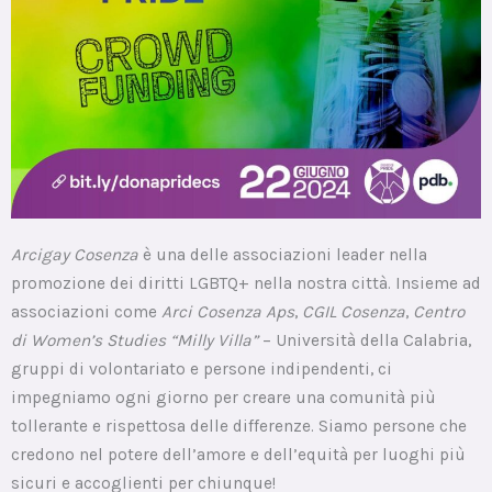
Arcigay Cosenza
è una delle associazioni leader nella
promozione dei diritti LGBTQ+ nella nostra città. Insieme ad
associazioni come
Arci Cosenza Aps
,
CGIL Cosenza
,
Centro
di Women’s Studies “Milly Villa”
– Università della Calabria,
gruppi di volontariato e persone indipendenti, ci
impegniamo ogni giorno per creare una comunità più
tollerante e rispettosa delle differenze. Siamo persone che
credono nel potere dell’amore e dell’equità per luoghi più
sicuri e accoglienti per chiunque!