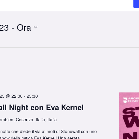
023
 - 
Ora
023 @ 22:00
-
23:30
ll Night con Eva Kernel
embien, Cosenza, Italia, Italia
notte che diede il via ai moti di Stonewall con uno
show della mitica Eva Kernel! Una serata