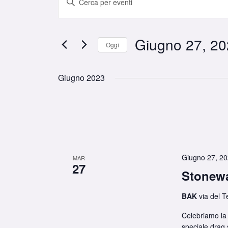
Ricerca
Parola
e
Chiave.
viste
Giugno 27, 2
Cerca
Oggi
Navigazione
Eventi
Seleziona
per
la
Giugno 2023
Parola
data.
Chiave.
Giugno 27, 2
MAR
27
Stonewa
BAK
via del T
Celebriamo la 
speciale drag 