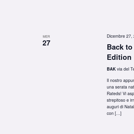
Dicembre 27,
MER
27
Back to
Edition
BAK
via del T
Il nostro appu
una serata nat
Rateds! Vi asp
strepitoso e ir
auguri di Nata
con […]