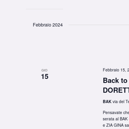
Febbraio 2024
Febbraio 15, 
GIO
15
Back t
DORETT
BAK
via del T
Pensavate che
serata al BA
e ZIA GINA sar