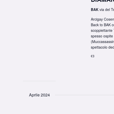
BAK
via del T
Arcigay Cosen
Back to BAK co
scoppiettante 
spesso ospite 
(Muccassassin
spettacolo ded
€3
Aprile 2024