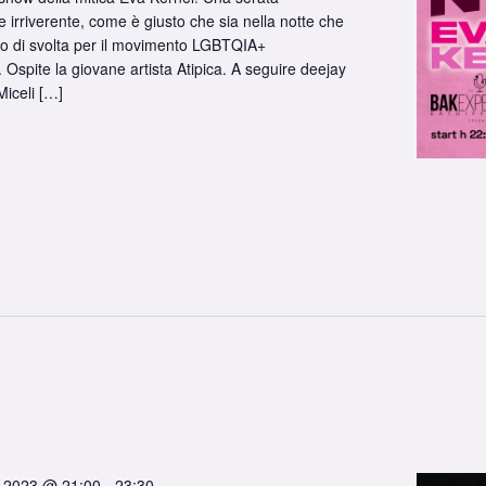
e irriverente, come è giusto che sia nella notte che
o di svolta per il movimento LGBTQIA+
. Ospite la giovane artista Atipica. A seguire deejay
Miceli […]
 2023 @ 21:00
-
23:30