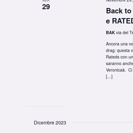
29
Back to
e RATE
BAK
via del T
Ancora una vol
drag: questa v
Rateds con un
saranno anche
Veronicaä. ️ C
[…]
Dicembre 2023