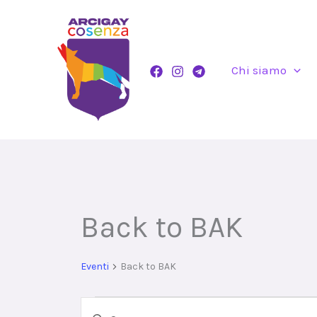
Vai
al
contenuto
Chi siamo
Back to BAK
Eventi
Eventi
Back to BAK
Eventi
Inserisci