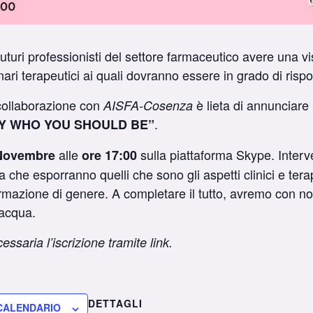
futuri professionisti del settore farmaceutico avere una vi
ari terapeutici ai quali dovranno essere in grado di risp
collaborazione con
è lieta di annunciare 
AISFA-Cosenza
.
Y WHO YOU SHOULD BE”
alle
sulla piattaforma Skype. Interve
Novembre
ore 17:00
ia che esporranno quelli che sono gli aspetti clinici e tera
ermazione di genere. A completare il tutto, avremo con no
lacqua.
ssaria l’iscrizione tramite link.
DETTAGLI
 CALENDARIO