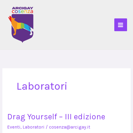
Vai
al
contenuto
Laboratori
Drag Yourself – III edizione
Drag
Yourself
Eventi
,
Laboratori
/
cosenza@arcigay.it
–