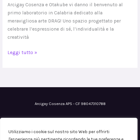
di
Arcigay Cosenza e Otakube vi danno il benvenuto al
arte
primo laboratorio in Calabria dedicato alla
Drag
meravigliosa arte DRAG! Uno spazio progettato per
celebrare l’espressione di sé, l’individualità e la
creatività
Leggi tutto »
Arcigay Cosenza APS - CF 98047310788
Email
: cosenza@arcigay.it
Pec
: arcigaycosenza@pec.it
Utilizziamo i cookie sul nostro sito Web per offrirti
Iscrizione al RUNTS
n° 0113149 del 12/07/2023
l'esperienza più pertinente ricordando le tue preferenze e