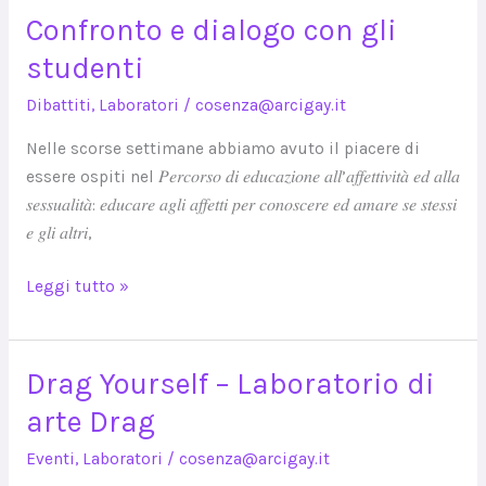
Confronto e dialogo con gli
Confronto
e
studenti
dialogo
Dibattiti
,
Laboratori
/
cosenza@arcigay.it
con
gli
Nelle scorse settimane abbiamo avuto il piacere di
studenti
essere ospiti nel 𝑃𝑒𝑟𝑐𝑜𝑟𝑠𝑜 𝑑𝑖 𝑒𝑑𝑢𝑐𝑎𝑧𝑖𝑜𝑛𝑒 𝑎𝑙𝑙’𝑎𝑓𝑓𝑒𝑡𝑡𝑖𝑣𝑖𝑡𝑎̀ 𝑒𝑑 𝑎𝑙𝑙𝑎
𝑠𝑒𝑠𝑠𝑢𝑎𝑙𝑖𝑡𝑎̀: 𝑒𝑑𝑢𝑐𝑎𝑟𝑒 𝑎𝑔𝑙𝑖 𝑎𝑓𝑓𝑒𝑡𝑡𝑖 𝑝𝑒𝑟 𝑐𝑜𝑛𝑜𝑠𝑐𝑒𝑟𝑒 𝑒𝑑 𝑎𝑚𝑎𝑟𝑒 𝑠𝑒 𝑠𝑡𝑒𝑠𝑠𝑖
𝑒 𝑔𝑙𝑖 𝑎𝑙𝑡𝑟𝑖,
Leggi tutto »
Drag Yourself – Laboratorio di
Drag
Yourself
arte Drag
–
Eventi
,
Laboratori
/
cosenza@arcigay.it
Laboratorio