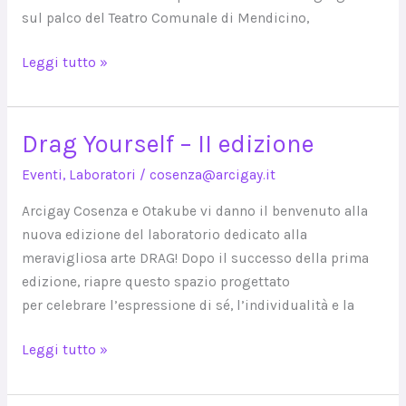
in
sul palco del Teatro Comunale di Mendicino,
scena
l’orgoglio
Leggi tutto »
dell’arte
e
dell’inclusione
Drag Yourself – II edizione
Drag
Yourself
Eventi
,
Laboratori
/
cosenza@arcigay.it
–
II
Arcigay Cosenza e Otakube vi danno il benvenuto alla
edizione
nuova edizione del laboratorio dedicato alla
meravigliosa arte DRAG! Dopo il successo della prima
edizione, riapre questo spazio progettato
per celebrare l’espressione di sé, l’individualità e la
Leggi tutto »