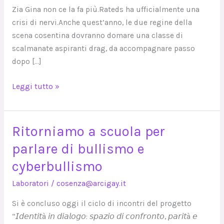
III
Zia Gina non ce la fa più.Rateds ha ufficialmente una
edizione
crisi di nervi.Anche quest’anno, le due regine della
scena cosentina dovranno domare una classe di
scalmanate aspiranti drag, da accompagnare passo
dopo […]
Leggi tutto »
Ritorniamo a scuola per
Ritorniamo
a
parlare di bullismo e
scuola
cyberbullismo
per
parlare
Laboratori
/
cosenza@arcigay.it
di
Si è concluso oggi il ciclo di incontri del progetto
bullismo
“𝘐𝘥𝘦𝘯𝘵𝘪𝘵à 𝘪𝘯 𝘥𝘪𝘢𝘭𝘰𝘨𝘰: 𝘴𝘱𝘢𝘻𝘪𝘰 𝘥𝘪 𝘤𝘰𝘯𝘧𝘳𝘰𝘯𝘵𝘰, 𝘱𝘢𝘳𝘪𝘵à 𝘦
e