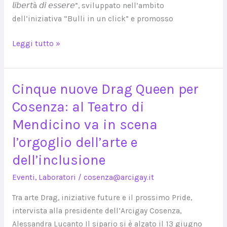
𝘭𝘪𝘣𝘦𝘳𝘵à 𝘥𝘪 𝘦𝘴𝘴𝘦𝘳𝘦”, sviluppato nell’ambito
cyberbullismo
dell’iniziativa “Bulli in un click” e promosso
Leggi tutto »
Cinque nuove Drag Queen per
Cinque
nuove
Cosenza: al Teatro di
Drag
Mendicino va in scena
Queen
l’orgoglio dell’arte e
per
Cosenza:
dell’inclusione
al
Eventi
,
Laboratori
/
cosenza@arcigay.it
Teatro
di
Tra arte Drag, iniziative future e il prossimo Pride,
Mendicino
intervista alla presidente dell’Arcigay Cosenza,
va
Alessandra Lucanto Il sipario si è alzato il 13 giugno