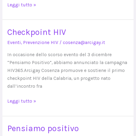
Leggi tutto »
Checkpoint HIV
Checkpoint
HIV
Eventi
,
Prevenzione HIV
/
cosenza@arcigay.it
In occasione dello scorso evento del 3 dicembre
“Pensiamo Positivo”, abbiamo annunciato la campagna
HIV365.Arcigay Cosenza promuove e sostiene il primo
checkpoint HIV della Calabria, un progetto nato
dall’incontro fra
Leggi tutto »
Pensiamo positivo
Pensiamo
positivo