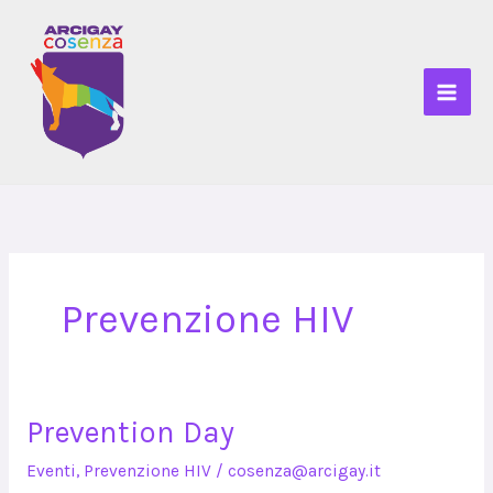
Vai
al
contenuto
Prevenzione HIV
Prevention Day
Prevention
Day
Eventi
,
Prevenzione HIV
/
cosenza@arcigay.it