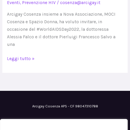
Eventi
,
Prevenzione HIV
/
cosenza@arcigay.it
Arcigay Cosenza insieme a Nova Associazione, MOCI
Cosenza e Spazio Donna, ha voluto invitare, in
occasione del #WorldAIDSDay2022, la dottoressa
Alessia Falco e il dottore Pierluigi Francesco Salvo a
una
Leggi tutto »
Arcigay Cosenza APS - CF 98047310788
Email
: cosenza@arcigay.it
Pec
: arcigaycosenza@pec.it