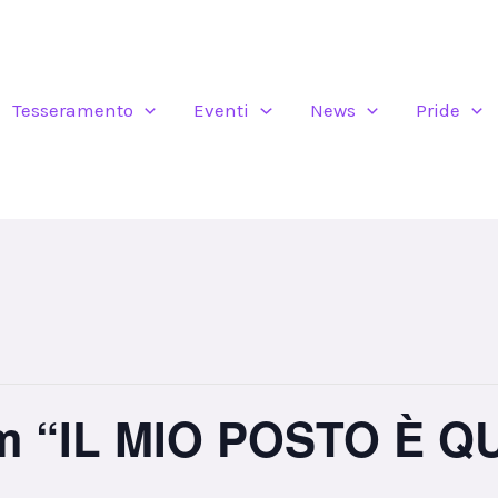
Tesseramento
Eventi
News
Pride
lm “IL MIO POSTO È QU