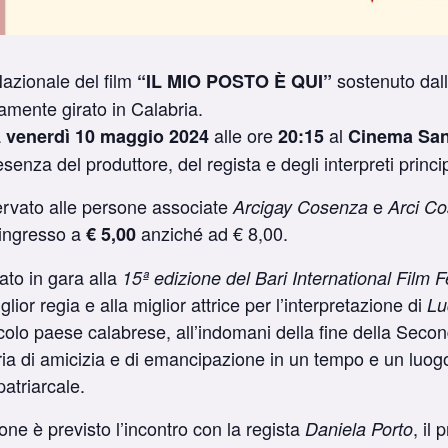
Nazionale del film
sostenuto dall
“IL MIO POSTO È QUI”
mente girato in Calabria.
à
alle ore
al
venerdì 10 maggio 2024
20:15
Cinema San
esenza del produttore, del regista e degli interpreti princip
servato alle persone associate
e
Arcigay Cosenza
Arci C
d’ingresso a
anziché ad € 8,00.
€ 5,00
tato in gara alla
15ª edizione del Bari International Film F
glior regia e alla miglior attrice per l’interpretazione di
Lu
colo paese calabrese, all’indomani della fine della Sec
toria di amicizia e di emancipazione in un tempo e un luo
patriarcale.
ione è previsto l’incontro con la regista
, il 
Daniela Porto