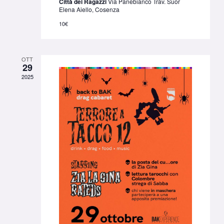
Città dei Ragazzi
Via Panebianco Trav. Suor
Elena Aiello, Cosenza
10€
OTT
29
2025