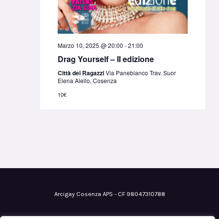
Marzo 10, 2025 @ 20:00
-
21:00
Drag Yourself – II edizione
Città dei Ragazzi
Via Panebianco Trav. Suor
Elena Aiello, Cosenza
10€
Arcigay Cosenza APS - CF 98047310788