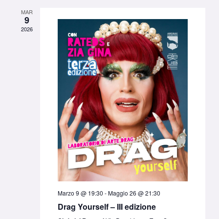
viste
data.
MAR
Navigazione
9
2026
Marzo 9 @ 19:30
-
Maggio 26 @ 21:30
Drag Yourself – III edizione