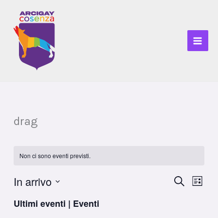
Vai
al
contenuto
drag
Non ci sono eventi previsti.
In arrivo
Eventi
CERCA
Event
LISTA
Ricerca
Viste
Seleziona
Ultimi eventi | Eventi
e
Navig
la