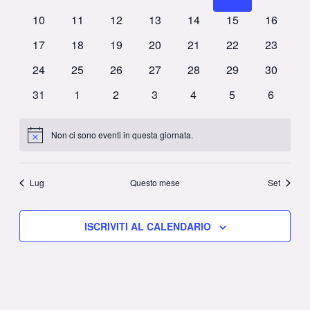
eventi
eventi
eventi
eventi
eventi
eventi
eventi
0
0
0
0
0
0
0
10
11
12
13
14
15
16
eventi
eventi
eventi
eventi
eventi
eventi
eventi
0
0
0
0
0
0
0
17
18
19
20
21
22
23
eventi
eventi
eventi
eventi
eventi
eventi
eventi
0
0
0
0
0
0
0
24
25
26
27
28
29
30
eventi
eventi
eventi
eventi
eventi
eventi
eventi
0
0
0
0
0
0
0
31
1
2
3
4
5
6
eventi
eventi
eventi
eventi
eventi
eventi
eventi
Non ci sono eventi in questa giornata.
Notice
Lug
Questo mese
Set
ISCRIVITI AL CALENDARIO